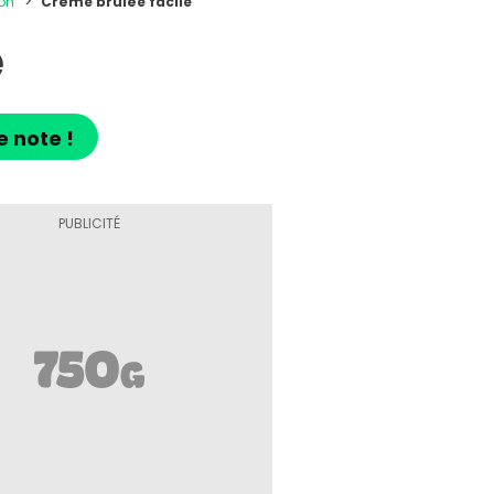
on
Crème brûlée facile
e
e note !