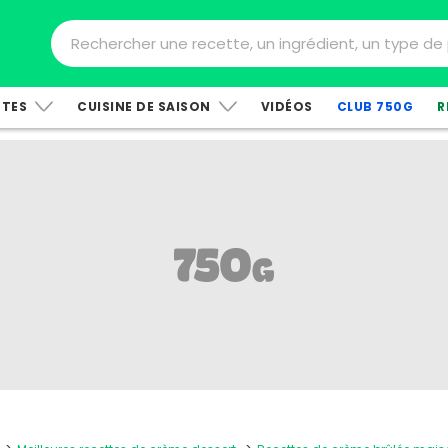
TTES
CUISINE DE SAISON
VIDÉOS
CLUB 750G
R