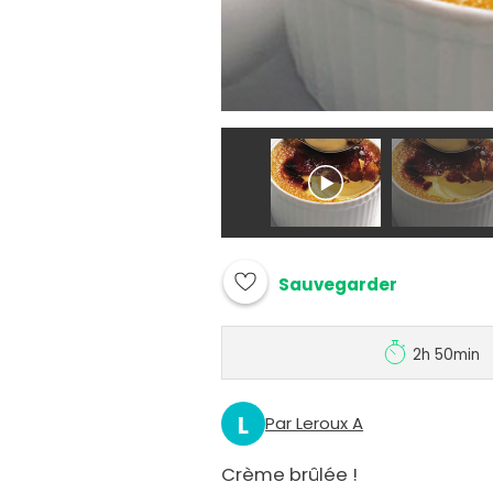
Sauvegarder
2h 50min
L
Par Leroux A
Crème brûlée !