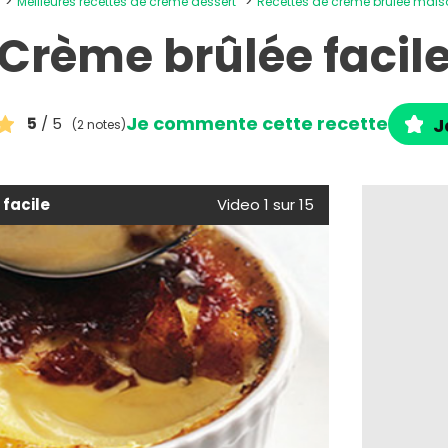
Meilleures recettes de crème dessert
Recettes de crème brûlée mais
Crème brûlée facil
Je commente cette recette
5
/ 5
J
(2 notes)
facile
Video 1 sur 15