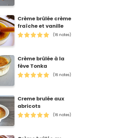
Crème brûlée crème
fraîche et vanille
(16 notes)
Crème brûlée à la
fève Tonka
(16 notes)
Creme brulée aux
abricots
(16 notes)