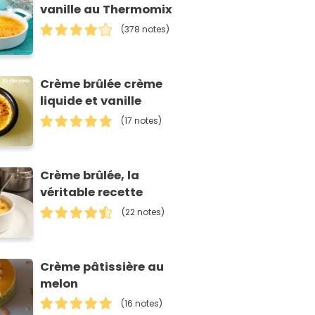
vanille au Thermomix
(378 notes)
Crème brûlée crème
liquide et vanille
(17 notes)
Crème brûlée, la
véritable recette
(22 notes)
Crème pâtissière au
melon
(16 notes)