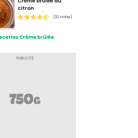
Crème brûlée au
citron
(32 notes)
ecettes Crème brûlée