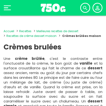
Accueil
Recettes
Meilleures recettes de dessert
Recettes de crème dessert maison
Crèmes brûlées maison
Crèmes brulées
Une
crème brûlée
, c'est le contraste entre
l'onctuosité de la crème, le bon goût de
vanille
et la
surface croustillante qui fait le charme de ce
dessert
assez ancien, remis au goût du jour par certains chefs
dans les années 80. Le principe est de faire cuire au four
un mélange de lait, de crème (ou juste de crème)
d’œufs et de vanille. Quand la crème est prise, on la
laisse refroidir. Juste avant de passer à table, on
saupoudre la surface avec du sucre et on fait
caraméliser le sucre avec un chalumeau. Un
dessert
simple
et apprécié par toute la famille. Pensez aussi à