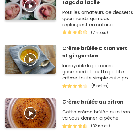
tagada facile
Pour les amateurs de desserts
gourmands qui nous
replongent en enfance.
(7 notes)
Crème brûlée citron vert
et gingembre
Incroyable le parcours
gourmand de cette petite
crème toute simple qui a pour
ancêtre la crème catalane !
(5 notes)
Depuis plus de 20 ans, elle
reste quasiment indémodable
Crème brûlée au citron
da…
Cette crème brûlée au citron
va vous donner la pêche.
(32 notes)