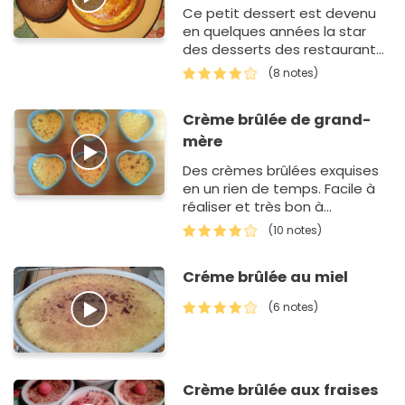
Ce petit dessert est devenu
en quelques années la star
des desserts des restaurants
puis de nos familles. Un succés
(8 notes)
bien mérité !
Crème brûlée de grand-
mère
Des crèmes brûlées exquises
en un rien de temps. Facile à
réaliser et très bon à
déguster.
(10 notes)
Créme brûlée au miel
(6 notes)
Crème brûlée aux fraises