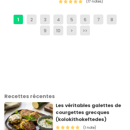
(17 notes)
un vrai délice...
1
2
3
4
5
6
7
8
9
10
>
>>
Recettes récentes
Les véritables galettes de
courgettes grecques
(kolokithokeftedes)
(1 note)