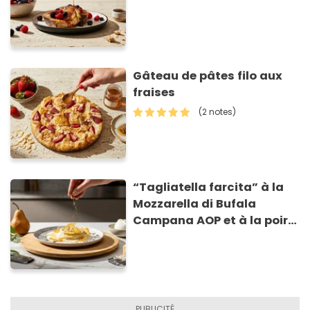
Gâteau de pâtes filo aux
fraises
(2 notes)
“Tagliatella farcita” à la
Mozzarella di Bufala
Campana AOP et à la poire
caramélisée, sur fondue et
tuiles croustillants de
Asiago AOP