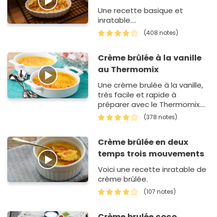
Une recette basique et
inratable....
(408 notes)
Crème brûlée à la vanille
au Thermomix
Une crème brulée à la vanille,
très facile et rapide à
préparer avec le Thermomix.
Un régal de dessert ! Recet…
(378 notes)
Crème brûlée en deux
temps trois mouvements
Voici une recette inratable de
crème brûlée.
(107 notes)
Crème brulée coco