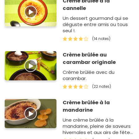
Crème brulée à la
cannelle
Un dessert gourmand qui se
déguste entre amis ou tous
seul !.
(14 notes)
Crème brûlée au
carambar originale
Crème brûlée avec du
carambar.
(22 notes)
Crème brûlée à la
mandarine
Une crème brûlée à la
mandarine, pleine de saveurs
hivernales et aux airs de fêtes
! A essayer sans hésiter, c'est