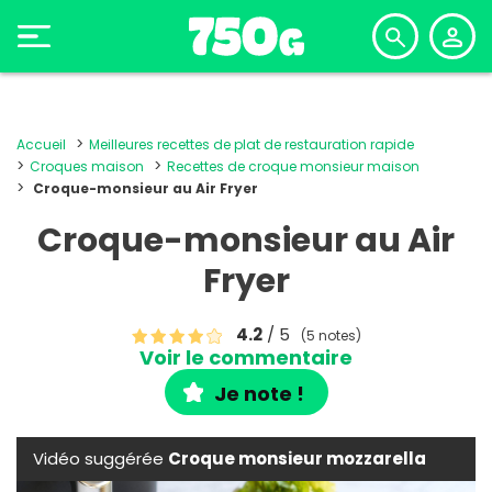
Accueil
Meilleures recettes de plat de restauration rapide
Croques maison
Recettes de croque monsieur maison
Croque-monsieur au Air Fryer
Croque-monsieur au Air
Fryer
4.2
/ 5
(5 notes)
Voir le commentaire
Je note !
Vidéo suggérée
Croque monsieur mozzarella