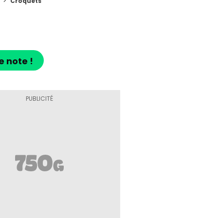
Croquets
e note !