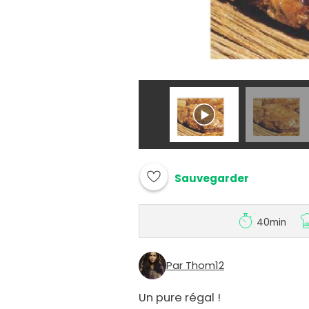
Sauvegarder
40min
Par Thom12
Un pure régal !