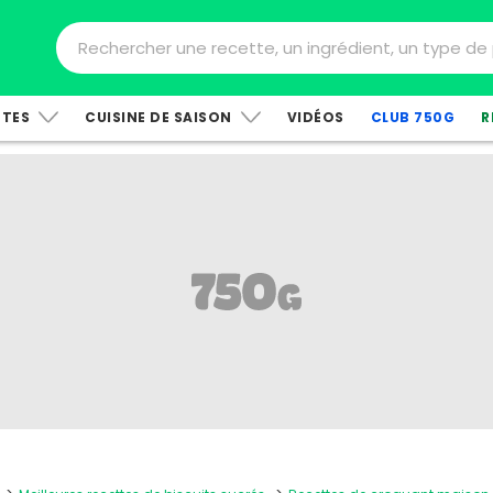
TTES
CUISINE DE SAISON
VIDÉOS
CLUB 750G
R