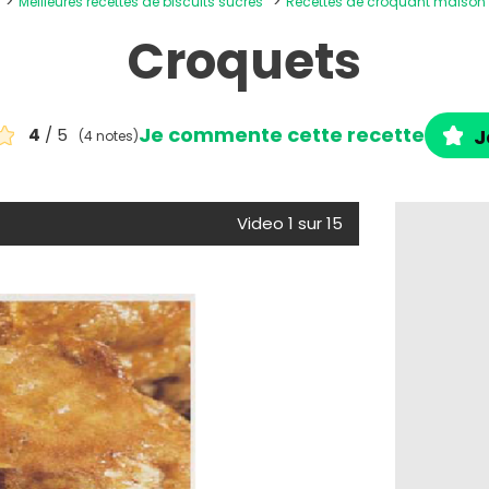
Meilleures recettes de biscuits sucrés
Recettes de croquant maison
Croquets
Je commente cette recette
4
/ 5
J
(4 notes)
Video 1 sur 15