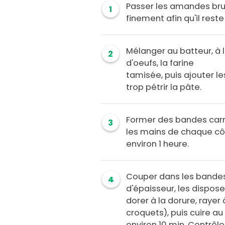
Passer les amandes brut
1
finement afin qu'il res
Mélanger au batteur, à la
2
d'oeufs, la farine
tamisée, puis ajouter 
trop pétrir la pâte.
Former des bandes carr
3
les mains de chaque côt
environ 1 heure.
Couper dans les bandes 
4
d'épaisseur, les disposer
dorer à la dorure, rayer
croquets), puis cuire a
environ 10 min. Contrôler