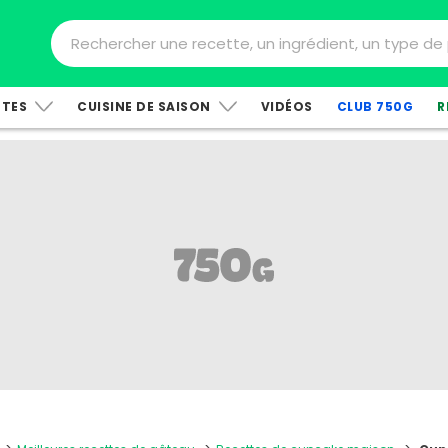
TTES
CUISINE DE SAISON
VIDÉOS
CLUB 750G
R