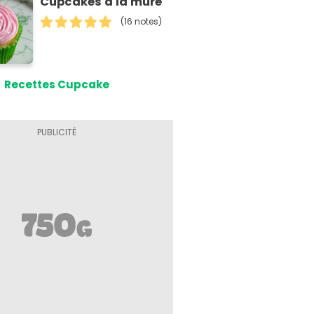
Cupcakes à la mûre
(16 notes)
Recettes Cupcake