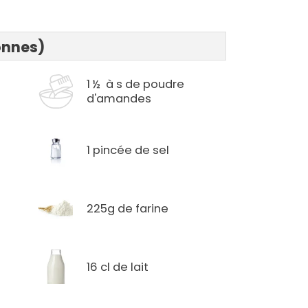
onnes)
1 ½ à s de poudre
d'amandes
e
1 pincée de sel
225g de farine
16 cl de lait