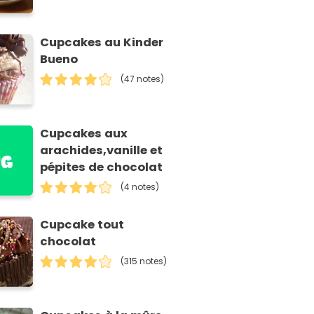
Cupcakes au Kinder
Bueno
(47 notes)
Cupcakes aux
arachides,vanille et
pépites de chocolat
(4 notes)
Cupcake tout
chocolat
(315 notes)