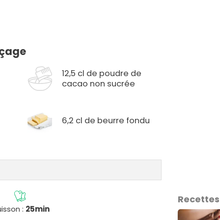
açage
12,5 cl de poudre de
cacao non sucrée
6,2 cl de beurre fondu
Recettes
isson :
25min