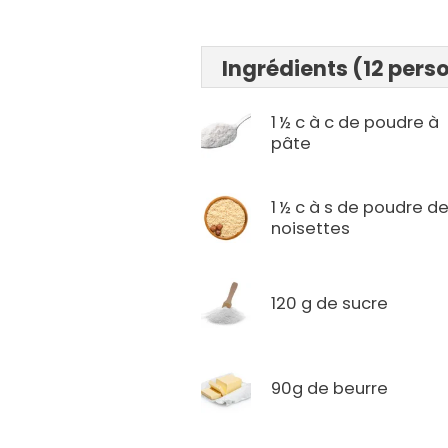
Ingrédients (12 pers
1 ½ c à c de poudre à
pâte
1 ½ c à s de poudre d
noisettes
120 g de sucre
90g de beurre