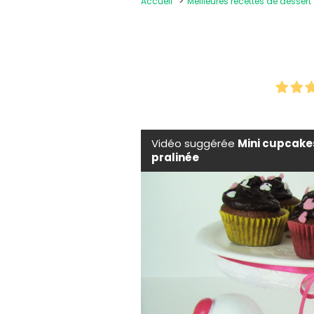
Accueil
Meilleures recettes de dessert
Vidéo suggérée
Mini cupcakes
pralinée