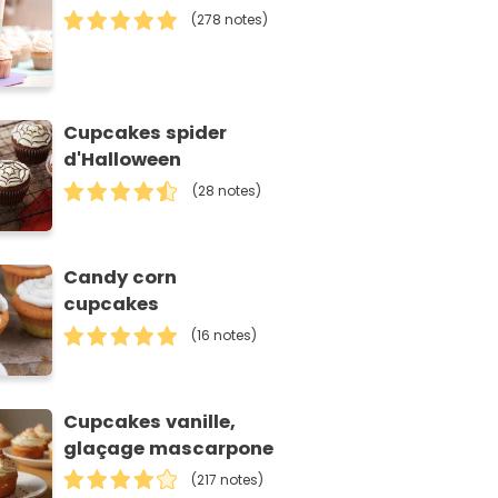
(278 notes)
Cupcakes spider
d'Halloween
(28 notes)
Candy corn
cupcakes
(16 notes)
Cupcakes vanille,
glaçage mascarpone
(217 notes)