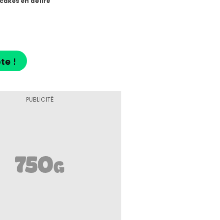
cakes en délire
te !