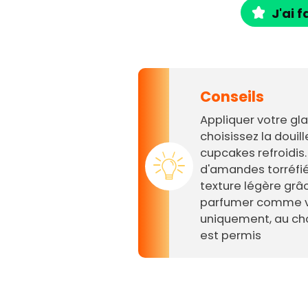
J'ai f
Conseils
Appliquer votre gl
choisissez la douil
cupcakes refroidis
d'amandes torréfié
texture légère grâ
parfumer comme vou
uniquement, au cho
est permis