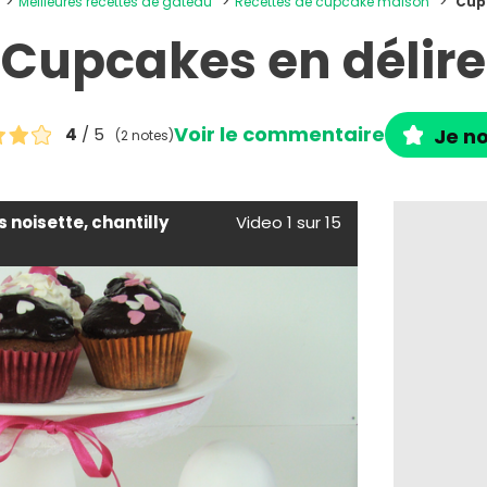
Meilleures recettes de gâteau
Recettes de cupcake maison
Cup
Cupcakes en délire
Voir le commentaire
4
/ 5
Je no
(2 notes)
 noisette, chantilly
Video 1 sur 15