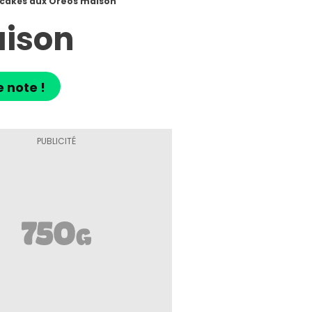
cakes aux Oréos maison
aison
e note !