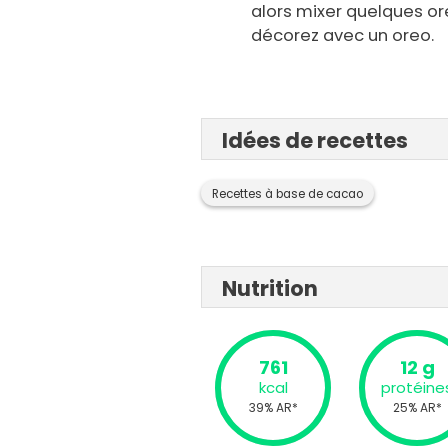
alors mixer quelques or
décorez avec un oreo.
Idées de recettes
Recettes à base de cacao
Nutrition
761
12 g
kcal
protéine
39% AR*
25% AR*