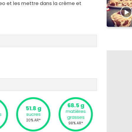
eo et les mettre dans la crème et
68.5 g
51.8 g
matières
s
sucres
grasses
20% AR*
98% AR*