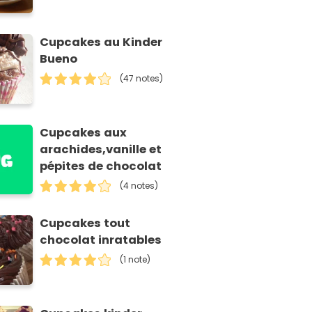
Cupcakes au Kinder
Bueno
(47 notes)
Cupcakes aux
arachides,vanille et
pépites de chocolat
(4 notes)
Cupcakes tout
chocolat inratables
(1 note)