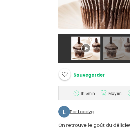
Sauvegarder
1h 5min
Moyen
L
Par Laadyg
On retrouve le goût du délici