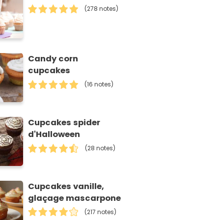
(278 notes)
Candy corn
cupcakes
(16 notes)
Cupcakes spider
d'Halloween
(28 notes)
Cupcakes vanille,
glaçage mascarpone
(217 notes)