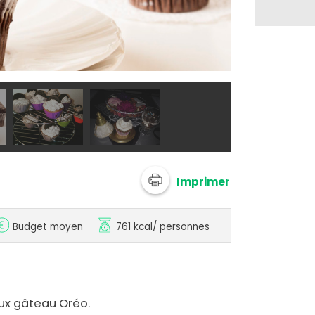
@ laadyg
Imprimer
Budget moyen
761 kcal
/ personnes
eux gâteau Oréo.