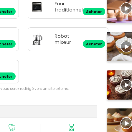
Four
traditionnel
cheter
Acheter
Robot
mixeur
cheter
Acheter
cheter
 vous serez redirigé vers un site externe.