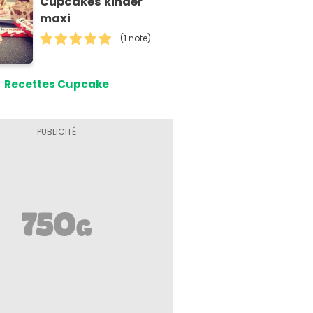
Cupcakes kinder
maxi
(1 note)
Recettes Cupcake