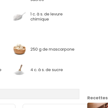
1 c. à s. de levure
chimique
250 g de mascarpone
e
4 c. à s. de sucre
Recettes