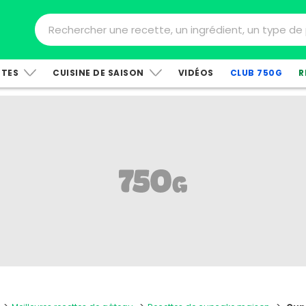
TTES
CUISINE DE SAISON
VIDÉOS
CLUB 750G
R