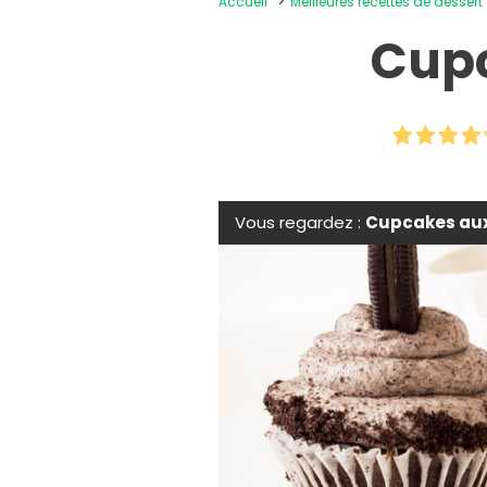
Accueil
Meilleures recettes de dessert
Cupc
Vous regardez :
Cupcakes aux