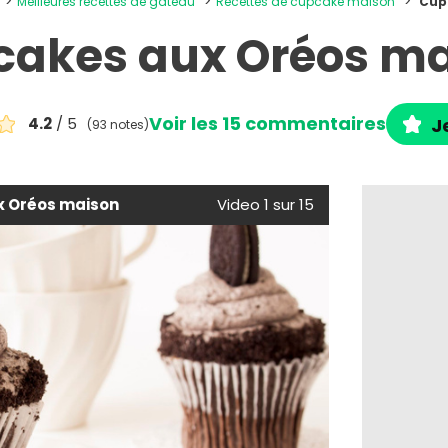
Meilleures recettes de gâteau
Recettes de cupcake maison
Cup
akes aux Oréos m
Voir les 15 commentaires
4.2
/ 5
J
(93 notes)
 Oréos maison
Video 1 sur 15