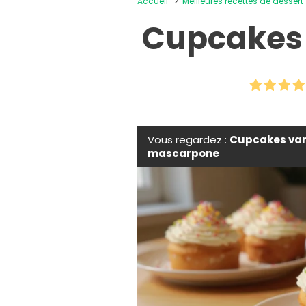
Accueil
Meilleures recettes de dessert
Cupcakes 
Vous regardez :
Cupcakes van
mascarpone