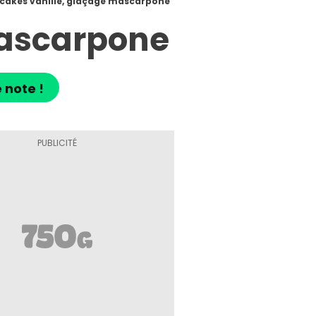
cakes vanille, glaçage mascarpone
mascarpone
 note !