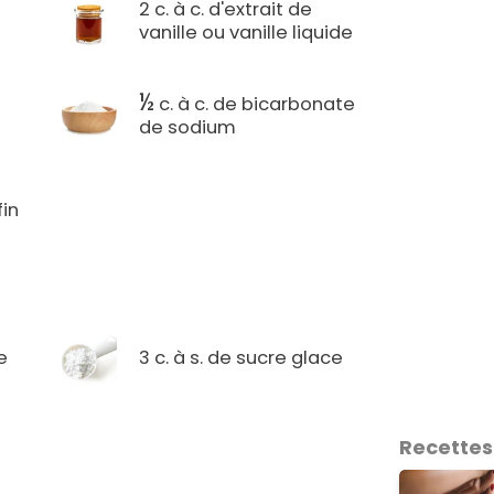
2 c. à c. d'extrait de
vanille ou vanille liquide
½
c. à c. de bicarbonate
de sodium
fin
e
3 c. à s. de sucre glace
Recettes