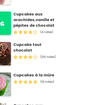
Cupcakes aux
arachides,vanille et
pépites de chocolat
(4 notes)
Cupcake tout
chocolat
(315 notes)
Cupcakes à la mûre
(16 notes)