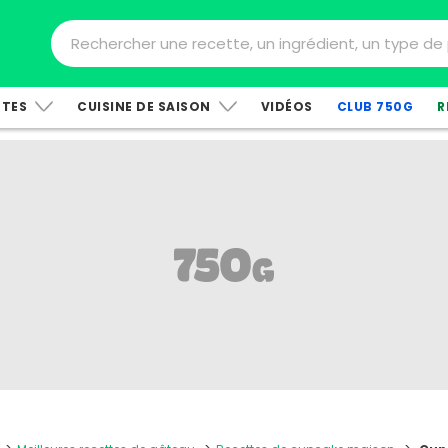
TTES
CUISINE DE SAISON
VIDÉOS
CLUB 750G
R