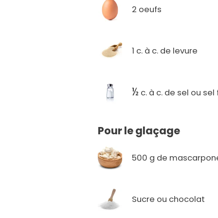
2 oeufs
1 c. à c. de levure
½
c. à c. de sel ou sel 
Pour le glaçage
500 g de mascarpon
Sucre ou chocolat