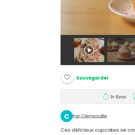
Sauvegarder
1h 15min
C
Par Clemsouille
Ces délicieux cupcakes se co