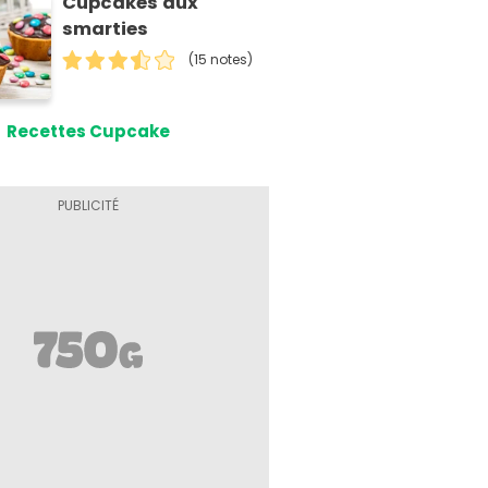
Cupcakes aux
smarties
(15 notes)
Recettes Cupcake