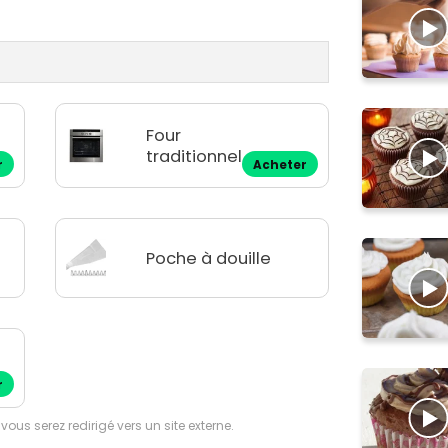
Four
traditionnel
r
Acheter
u
Poche à douille
r
 vous serez redirigé vers un site externe.