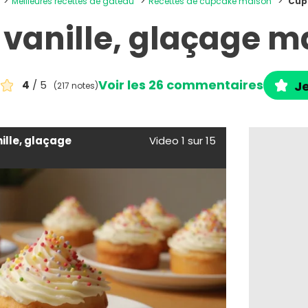
Meilleures recettes de gâteau
Recettes de cupcake maison
Cup
vanille, glaçage 
Voir les 26 commentaires
4
/ 5
Je
(217 notes)
ille, glaçage
Video 1 sur 15