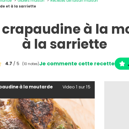
 viande
Gibiers maison
Recettes de faisan maison
e et à la sarriette
 crapaudine à la m
à la sarriette
Je commente cette recette
4.7
/ 5
(10 notes)
apaudine à la moutarde
Video 1 sur 15