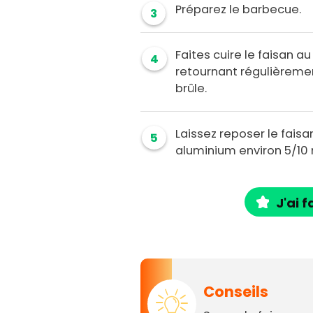
Préparez le barbecue.
3
Faites cuire le faisan a
4
retournant régulièrement
brûle.
Laissez reposer le fais
5
aluminium environ 5/10 
J'ai f
Conseils