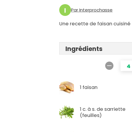
I
Par Interprochasse
Une recette de faisan cuisiné
Ingrédients
4
1 faisan
1 c. à s. de sarriette
(feuilles)