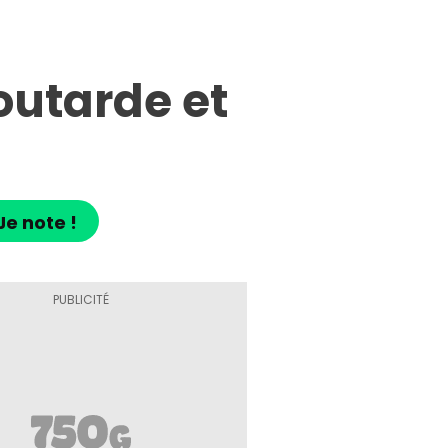
outarde et
Je note !