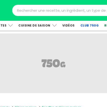
TTES
CUISINE DE SAISON
VIDÉOS
CLUB 750G
R