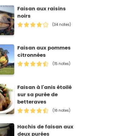
Faisan aux raisins
noirs
(34 notes)
Faisan aux pommes
citronnées
(15 notes)
Faisan à l'anis étoilé
sur sa purée de
betteraves
(16 notes)
Hachis de faisan aux
deux purées