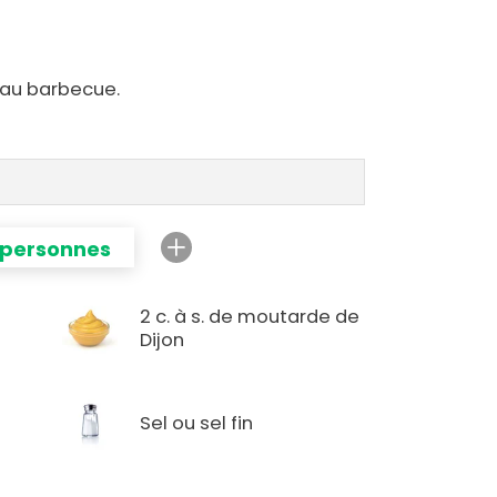
 au barbecue.
 personnes
2 c. à s. de moutarde de
Dijon
Sel ou sel fin