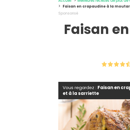
Accueil
Meilleures recettes de plat de
Faisan en crapaudine à la moutard
Sponsorisé
Faisan en
Vous regardez :
Faisan en cr
et à la sarriette