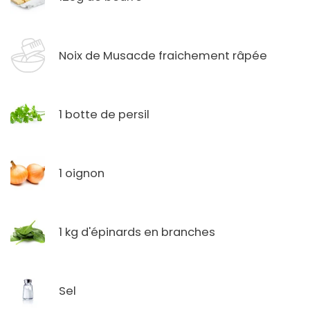
Noix de Musacde fraichement râpée
1 botte de persil
1 oignon
1 kg d'épinards en branches
Sel