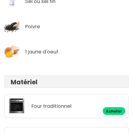
Sel ou sel fin
Poivre
1 jaune d'oeuf
Matériel
Four traditionnel
Acheter