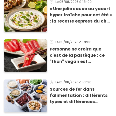
Le 05/08/2026
à 18h00
« Une jolie sauce au yaourt
hyper fraîche pour cet été »
: la recette express du chef
Éric Frechon pour
accompagner vos
grillades
Le 05/08/2026
à 17h00
Personne ne croira que
c'est de la pastèque : ce
"thon" vegan est
totalement bluffant
Le 05/08/2026
à 16h30
Sources de fer dans
l'alimentation : différents
types et différences
d'absorption par le corps