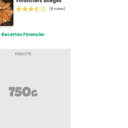
Financiers allégés
(8 notes)
Recettes Financier