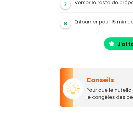
Verser le reste de pré
7
Enfourner pour 15 min da
8
J'ai f
Conseils
Pour que le nutella
je congèles des pe