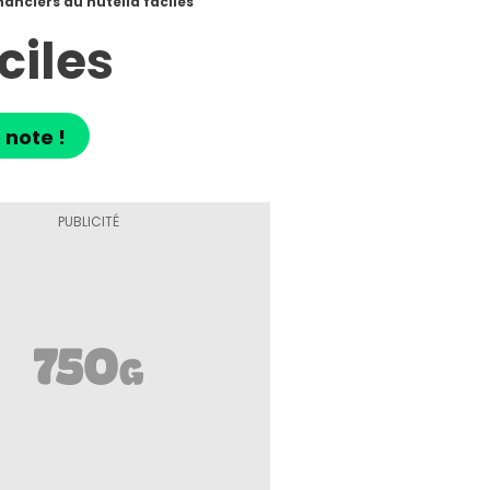
nanciers au nutella faciles
ciles
 note !