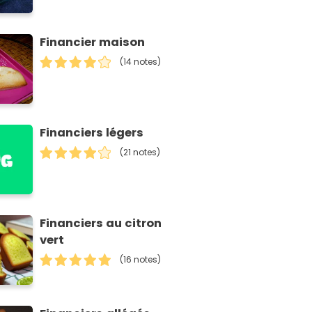
Financier maison
(14 notes)
Financiers légers
(21 notes)
Financiers au citron
vert
(16 notes)