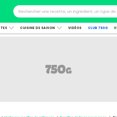
TTES
CUISINE DE SAISON
VIDÉOS
CLUB 750G
R