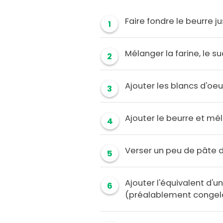
Faire fondre le beurre j
1
Mélanger la farine, le 
2
Ajouter les blancs d'oe
3
Ajouter le beurre et mé
4
Verser un peu de pâte d
5
Ajouter l'équivalent d'un
6
(préalablement congelé