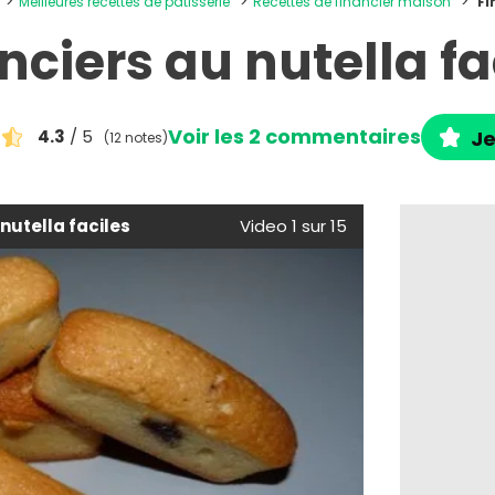
Meilleures recettes de pâtisserie
Recettes de financier maison
Fi
nciers au nutella fa
Voir les 2 commentaires
4.3
/ 5
Je
(12 notes)
nutella faciles
Video 1 sur 15