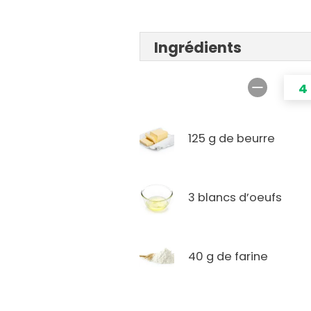
Ingrédients
4
125 g de beurre
3 blancs d’oeufs
40 g de farine