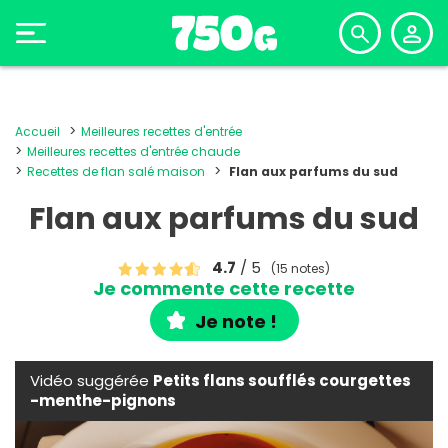
Accueil
Meilleures recettes d'entrée
Meilleures recettes d'entrée chaude
Recettes de flan salé maison
Flan aux parfums du sud
Flan aux parfums du sud
4.7
/ 5
(15 notes)
Je commente cette recette
Je note !
Vidéo suggérée
Petits flans soufflés courgettes
-menthe-pignons