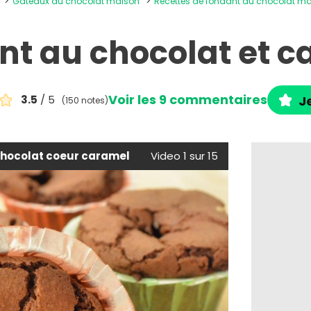
Gâteaux au chocolat maison
Recettes de fondant au chocolat m
nt au chocolat et c
Voir les 9 commentaires
3.5
/ 5
J
(150 notes)
chocolat coeur caramel
Video 1 sur 15