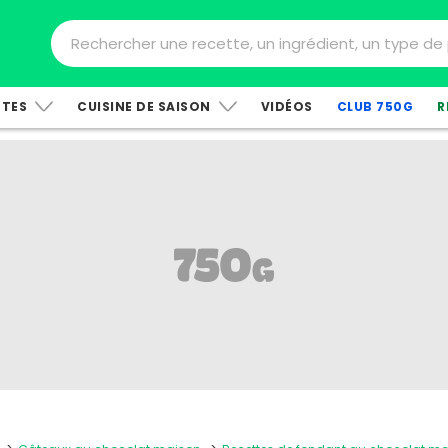
TTES
CUISINE DE SAISON
VIDÉOS
CLUB 750G
R