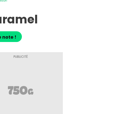
aison
aramel
e note !