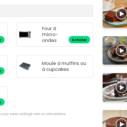
Four à
micro-
ondes
r
Acheter
Moule à muffins ou
à cupcakes
r
r
 vous serez redirigé vers un site externe.