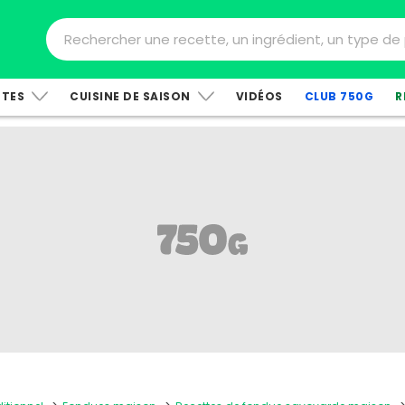
TTES
CUISINE DE SAISON
VIDÉOS
CLUB 750G
R