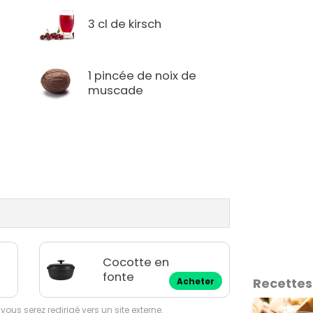
3 cl de kirsch
1 pincée de noix de
muscade
Cocotte en
fonte
Recettes
Acheter
 vous serez redirigé vers un site externe.