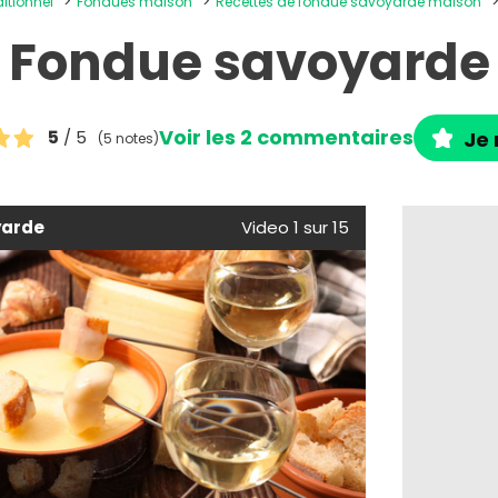
ditionnel
Fondues maison
Recettes de fondue savoyarde maison
Fondue savoyarde
Voir les 2 commentaires
5
/ 5
Je 
(5 notes)
yarde
Video 1 sur 15