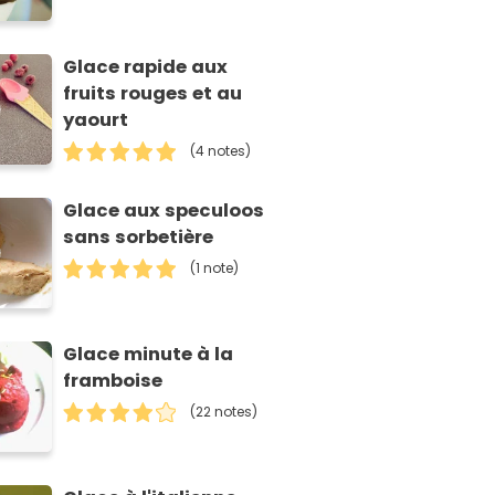
Glace rapide aux
fruits rouges et au
yaourt
(4 notes)
Glace aux speculoos
sans sorbetière
(1 note)
Glace minute à la
framboise
(22 notes)