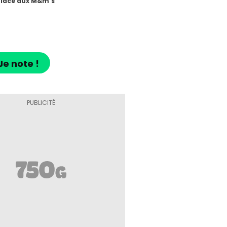
lace aux M&m's
Je note !