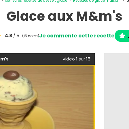
Meilleures recettes de dessert glacé
Recettes de glace maison
G
Glace aux M&m's
Je commente cette recette
4.8
/ 5
(15 notes)
&m's
Video 1 sur 15