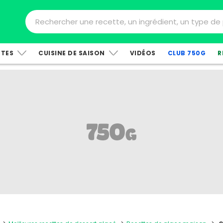
TTES
CUISINE DE SAISON
VIDÉOS
CLUB 750G
R