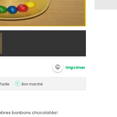
@ biscottine
Imprimer
facile
Bon marché
èbres bonbons chocolatés!