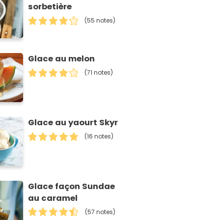
sorbetière
(55 notes)
Glace au melon
(71 notes)
Glace au yaourt Skyr
(16 notes)
Glace façon Sundae
au caramel
(57 notes)