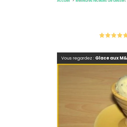
Accueil
Meilleures recettes de dessert
Vous regardez :
Glace aux M