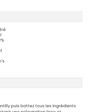
tré
l
0%
1
's
tilly puis battez tous les ingrédients
enir une préparation lisse et