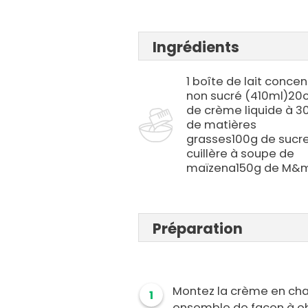
Ingrédients
1 boîte de lait concen
non sucré (410ml)20c
de crème liquide à 3
de matières
grasses100g de sucre
cuillère à soupe de
maïzena150g de M&m
Préparation
Montez la crème en chan
1
ensemble de façon à obt