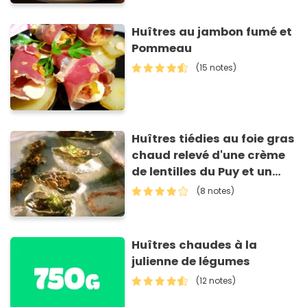
Huîtres au jambon fumé et
Pommeau
(15 notes)
Huîtres tiédies au foie gras
chaud relevé d'une crème
de lentilles du Puy et un
coulis de cerfeuil
(8 notes)
Huîtres chaudes à la
julienne de légumes
(12 notes)