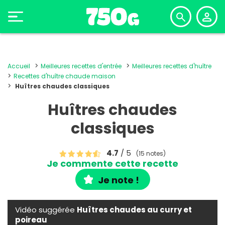
Accueil
Meilleures recettes d'entrée
Meilleures recettes d'huître
Recettes d'huître chaude maison
Huîtres chaudes classiques
Huîtres chaudes
classiques
4.7
/ 5
(15 notes)
Je commente cette recette
Je note !
Vidéo suggérée
Huîtres chaudes au curry et
poireau