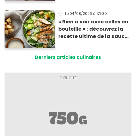
risque de présence de
morceaux de verre
Le 04/08/2026
à 17h30
« Rien à voir avec celles en
bouteille » : découvrez la
recette ultime de la sauce
César par un chef étoilé
Derniers articles culinaires