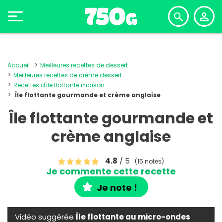
Accueil
Meilleures recettes de dessert
Meilleures recettes de crème dessert
Recettes d'île flottante maison
Île flottante gourmande et crème anglaise
Île flottante gourmande et
crème anglaise
4.8
/ 5
(15 notes)
Je commente cette recette
Je note !
Vidéo suggérée
Île flottante au micro-ondes