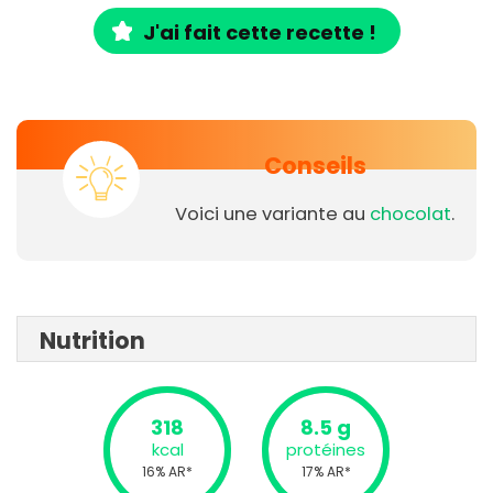
J'ai fait cette recette !
Conseils
Voici une variante au
chocolat
.
Nutrition
318
8.5 g
kcal
protéines
16% AR*
17% AR*