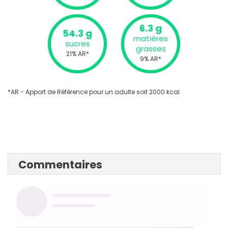
6.3 g
54.3 g
matières
sucres
grasses
21% AR*
9% AR*
*AR - Apport de Référence pour un adulte soit 2000 kcal
Commentaires