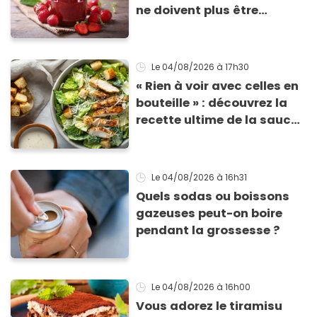
ne doivent plus être
consommés en raison d'un
risque de présence de
morceaux de verre
Le 04/08/2026
à 17h30
« Rien à voir avec celles en
bouteille » : découvrez la
recette ultime de la sauce
César par un chef étoilé
Le 04/08/2026
à 16h31
Quels sodas ou boissons
gazeuses peut-on boire
pendant la grossesse ?
Le 04/08/2026
à 16h00
Vous adorez le tiramisu