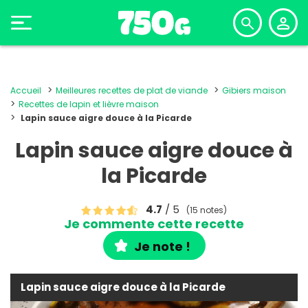
Accueil
Meilleures recettes de plat de viande
Gibiers maison
Recettes de lapin et lièvre maison
Lapin sauce aigre douce à la Picarde
Lapin sauce aigre douce à
la Picarde
4.7
/ 5
(15 notes)
Je commente cette recette
Je note !
Lapin sauce aigre douce à la Picarde