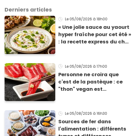
Derniers articles
Le 05/08/2026
à 18h00
« Une jolie sauce au yaourt
hyper fraîche pour cet été »
: la recette express du chef
Éric Frechon pour
accompagner vos
grillades
Le 05/08/2026
à 17h00
Personne ne croira que
c'est de la pastèque : ce
"thon" vegan est
totalement bluffant
Le 05/08/2026
à 16h30
Sources de fer dans
l'alimentation : différents