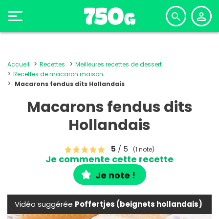
Accueil
Recettes
Meilleures recettes de dessert
Recettes de macaron maison
Macarons fendus dits Hollandais
Macarons fendus dits
Hollandais
5
/ 5
(1 note)
Je commente cette recette
Je note !
Vidéo suggérée
Poffertjes (beignets hollandais)