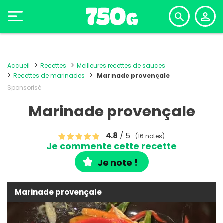
Accueil
Recettes
Meilleures recettes de sauces
Recettes de marinades
Marinade provençale
Sponsorisé
Marinade provençale
4.8
/ 5
(16 notes)
Je commente cette recette
Je note !
Marinade provençale