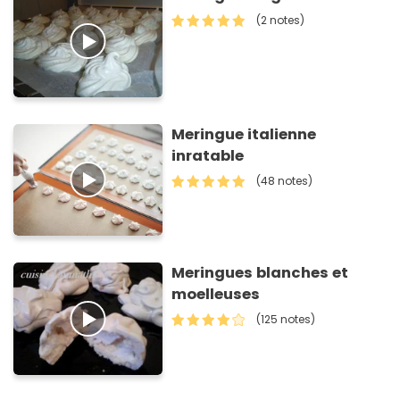
(2 notes)
Meringue italienne
inratable
(48 notes)
Meringues blanches et
moelleuses
(125 notes)