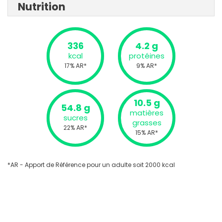
Nutrition
336
4.2 g
kcal
protéines
17% AR*
9% AR*
10.5 g
54.8 g
matières
sucres
grasses
22% AR*
15% AR*
*AR - Apport de Référence pour un adulte soit 2000 kcal