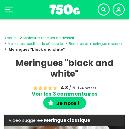
Accueil
Meilleures recettes de dessert
Meilleures recettes de pâtisserie
Recettes de meringue maison
Meringues "black and white"
Meringues "black and
white"
4.8
/ 5
(24 notes)
Voir les 3 commentaires
Je note !
Vidéo suggérée
Meringue classique