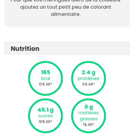
ajoutez un tout petit peu de colorant
alimentaire.
Nutrition
185
2.4 g
kcal
protéines
10% AR*
5% AR*
0 g
45.1 g
matières
sucres
grasses
18% AR*
1% AR*