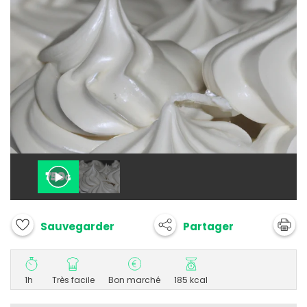
Partager
Sauvegarder
1h
Très facile
Bon marché
185 kcal