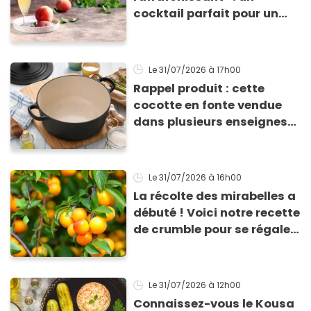
cocktail parfait pour un
apéro d’été, Julie Andrieu
vous partage une recette
parfaite de Bellini
Le 31/07/2026
à 17h00
Rappel produit : cette
cocotte en fonte vendue
dans plusieurs enseignes
contient des métaux
lourds, ne l'utilisez plus
Le 31/07/2026
à 16h00
La récolte des mirabelles a
débuté ! Voici notre recette
de crumble pour se régaler
avec ce délicieux fruit de
saison
Le 31/07/2026
à 12h00
Connaissez-vous le Kousa