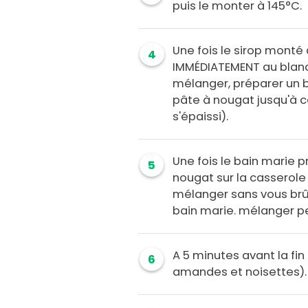
puis le monter à 145°C.
Une fois le sirop mont
4
IMMÉDIATEMENT au blanc e
mélanger, préparer un b
pâte à nougat jusqu'à ce
s'épaissi).
Une fois le bain marie p
5
nougat sur la casserole
mélanger sans vous brûl
bain marie. mélanger p
A 5 minutes avant la fin 
6
amandes et noisettes).