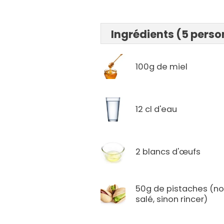
Ingrédients (5 pers
100g de miel
12 cl d'eau
2 blancs d'œufs
50g de pistaches (n
salé, sinon rincer)