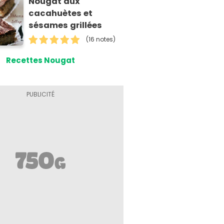
Nougat aux
cacahuètes et
sésames grillées
(16 notes)
Recettes Nougat