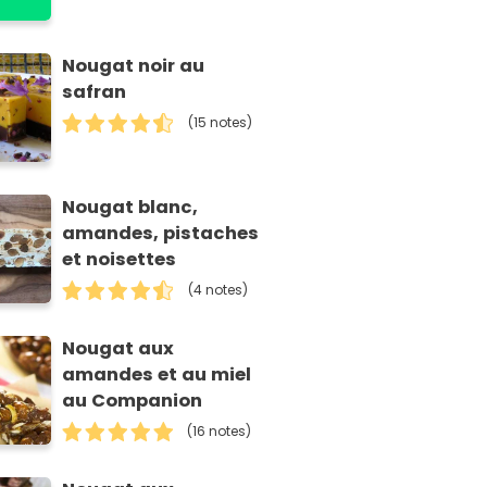
Nougat noir au
safran
(15 notes)
Nougat blanc,
amandes, pistaches
et noisettes
(4 notes)
Nougat aux
amandes et au miel
au Companion
(16 notes)