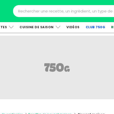
TTES
CUISINE DE SAISON
VIDÉOS
CLUB 750G
R