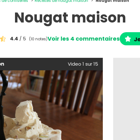
s de confiseries
Recettes de nougat maison
Nougat maison
Nougat maison
Voir les 4 commentaires
4.4
/ 5
Je
(10 notes)
on
Video 1 sur 15