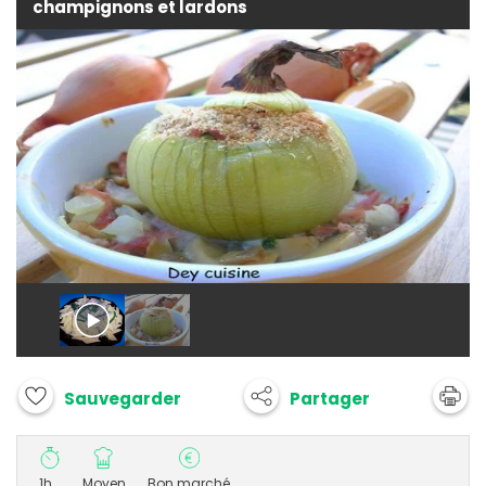
champignons et lardons
Partager
Sauvegarder
1h
Moyen
Bon marché