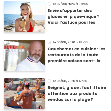
Le 07/08/2026
à 07h00
Envie d’apporter des
glaces en pique-nique ?
Voici l’astuce pour les
transporter facilement et
les conserver sans qu’elles
ne fondent !
Le 06/08/2026
à 18h00
Cauchemar en cuisine : les
restaurants de la toute
première saison sont-ils
encore ouverts ?
Le 06/08/2026
à 17h30
Beignet, glace : faut il faire
attention aux produits
vendus sur la plage ?