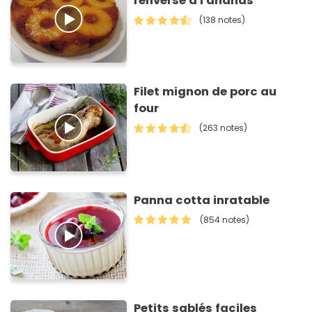
renversé à l'ananas
(138 notes)
Filet mignon de porc au
four
(263 notes)
Panna cotta inratable
(854 notes)
Petits sablés faciles