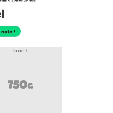
Pain d'épices de Noël
l
 note !