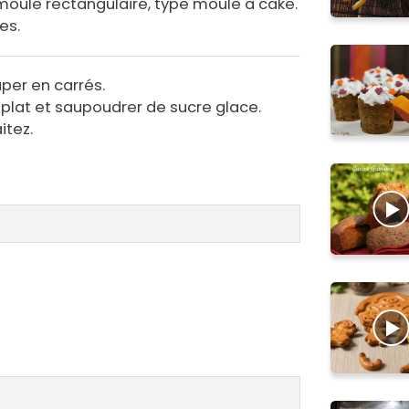
moule rectangulaire, type moule à cake.
es.
uper en carrés.
plat et saupoudrer de sucre glace.
itez.