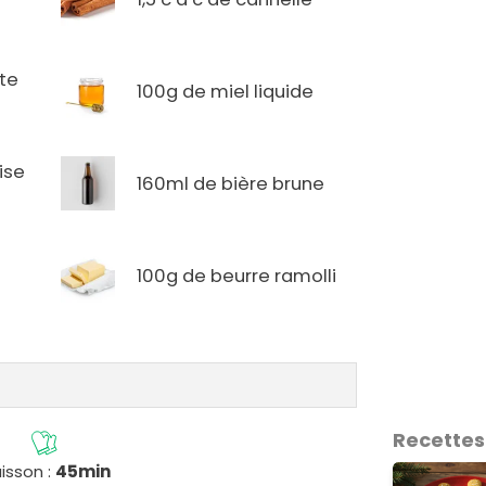
ate
100g de miel liquide
ise
160ml de bière brune
100g de beurre ramolli
Recettes
isson :
45min