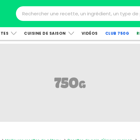
TTES
CUISINE DE SAISON
VIDÉOS
CLUB 750G
R