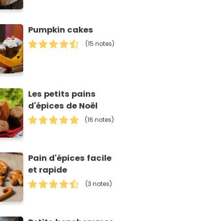
Pumpkin cakes
(15 notes)
Les petits pains
d'épices de Noël
(16 notes)
Pain d'épices facile
et rapide
(3 notes)