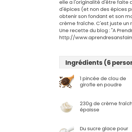
elle a l'originalité d'être fa
d'épices (et non des épices pr
obtenir son fondant et son moe
crème fraîche. C'est juste un
Une recette du blog : "A Prend
http://www.aprendresansfai
Ingrédients (6 pers
1 pincée de clou de
girofle en poudre
230g de crème fraîc
épaisse
Du sucre glace pour