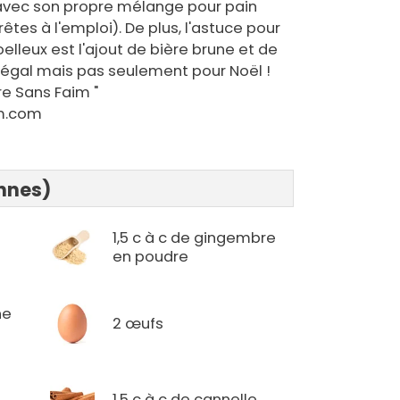
ite avec son propre mélange pour pain
êtes à l'emploi). De plus, l'astuce pour
lleux est l'ajout de bière brune et de
 régal mais pas seulement pour Noël !
re Sans Faim "
m.com
onnes)
1,5 c à c de gingembre
en poudre
he
2 œufs
1,5 c à c de cannelle