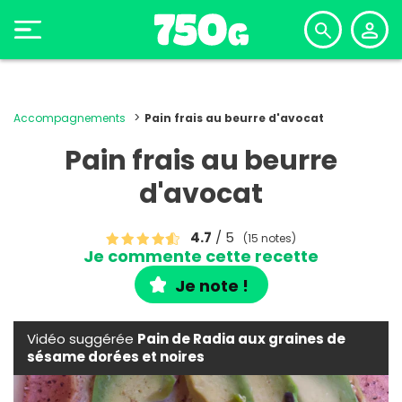
Accompagnements
Pain frais au beurre d'avocat
Pain frais au beurre
d'avocat
4.7
/ 5
(15 notes)
Je commente cette recette
Je note !
Vidéo suggérée
Pain de Radia aux graines de
sésame dorées et noires