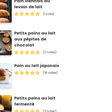
Pain viennois au
levain de lait
(1 note)
Petits pains au lait
aux pépites de
chocolat
(2 notes)
Pain au lait japonais
(18 notes)
Petits pains au lait
fermenté
(3 notes)