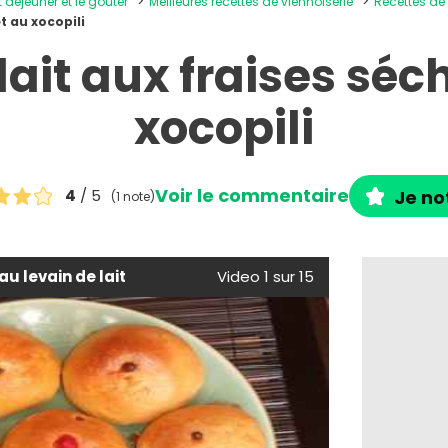
t déjeuner et le goûter
Meilleures recettes de viennoiserie
Recettes de
t au xocopili
lait aux fraises séc
xocopili
Voir le commentaire
4
/ 5
Je no
(1 note)
au levain de lait
Video 1 sur 15