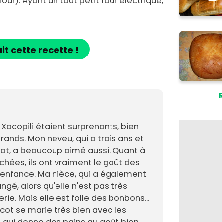
four). Ayant un tout petit four électrique,
ait cette recette !
s Xocopili étaient surprenants, bien
rands. Mon neveu, qui a trois ans et
lat, a beaucoup aimé aussi. Quant à
chées, ils ont vraiment le goût des
enfance. Ma nièce, qui a également
ngé, alors qu'elle n'est pas très
rie. Mais elle est folle des bonbons...
cot se marie très bien avec les
e qui donne des pains au goût bien