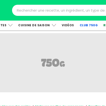
TTES
CUISINE DE SAISON
VIDÉOS
CLUB 750G
R