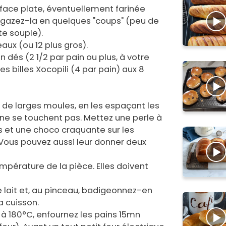
rface plate, éventuellement farinée
Dégazez-la en quelques "coups" (peu de
te souple).
aux (ou 12 plus gros).
n dés (2 1/2 par pain ou plus, à votre
s billes Xocopili (4 par pain) aux 8
 de larges moules, en les espaçant les
 ne se touchent pas. Mettez une perle à
s et une choco craquante sur les
. Vous pouvez aussi leur donner deux
température de la pièce. Elles doivent
 lait et, au pinceau, badigeonnez-en
a cuisson.
 à 180°C, enfournez les pains 15mn