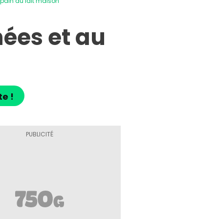
 pain au lait maison
hées et au
te !