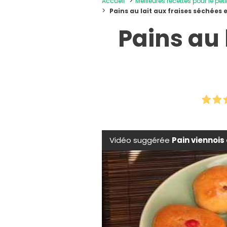
Accueil
Meilleures recettes pour le peti
Pains au lait aux fraises séchées e
Pains au 
Vidéo suggérée
Pain viennois 