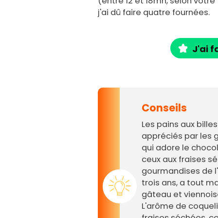
(entre 12 et 18mn, selon votre 
j'ai dû faire quatre fournées.
J'ai f
Conseils
Les pains aux bille
appréciés par les g
qui adore le choco
ceux aux fraises sé
gourmandises de l'
trois ans, a tout ma
gâteau et viennoise
L'arôme de coqueli
fraises séchées, c