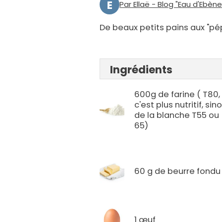
E
Par Ellaë - Blog "Eau d'Ebène
De beaux petits pains aux "pé
Ingrédients
600g de farine ( T80,
c'est plus nutritif, sin
de la blanche T55 ou
65)
60 g de beurre fondu
1 œuf