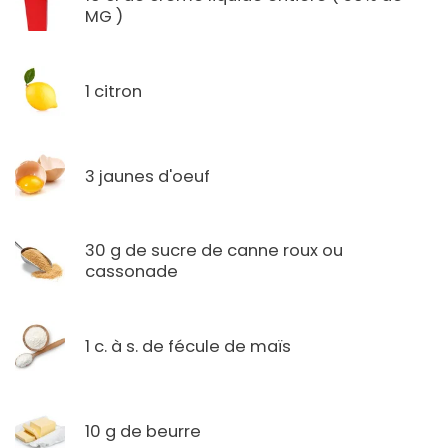
MG )
1 citron
3 jaunes d'oeuf
30 g de sucre de canne roux ou
cassonade
1 c. à s. de fécule de maïs
10 g de beurre