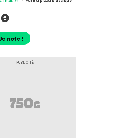
zza maison
Pâte à pizza classique
ue
Je note !