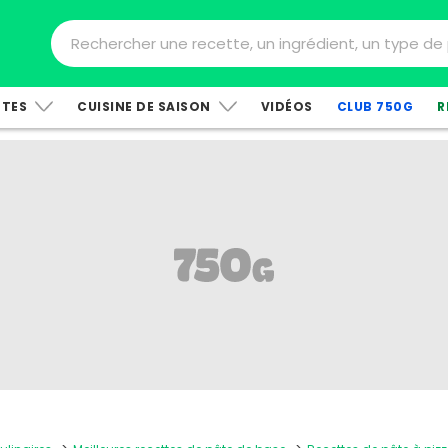
TTES
CUISINE DE SAISON
VIDÉOS
CLUB 750G
R