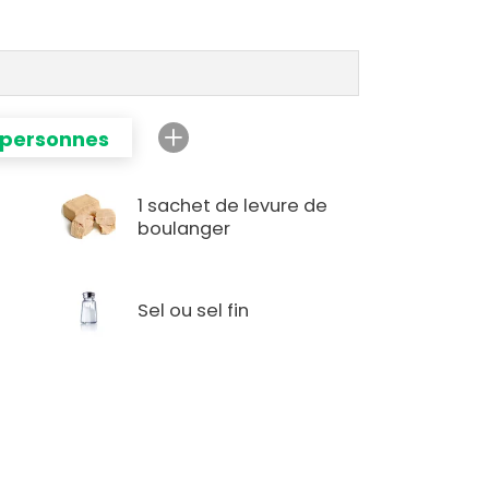
 personnes
1 sachet de levure de
boulanger
Sel ou sel fin