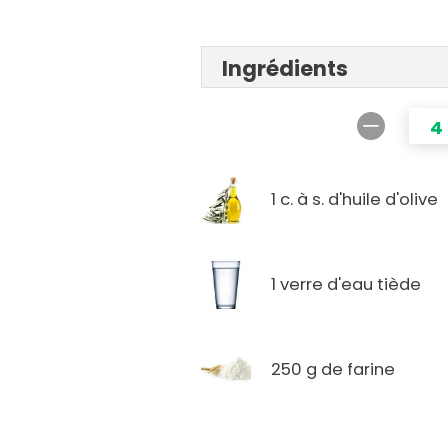
Ingrédients
4
1 c. à s. d'huile d'olive
1 verre d'eau tiède
250 g de farine