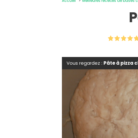
Accueil
Meilleures recettes de bases c
P
Vous regardez :
Pâte à pizza 