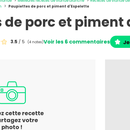
 viande
Meilleures recettes de viande blanche
Recettes de viande d
n
Paupiettes de porc et piment d'Espelette
 de porc et piment 
Voir les 6 commentaires
3.5
/ 5
Je
(4 notes)
ez cette recette
artagez votre
photo !