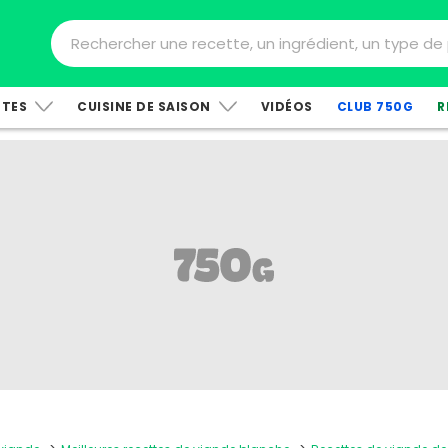
TTES
CUISINE DE SAISON
VIDÉOS
CLUB 750G
R