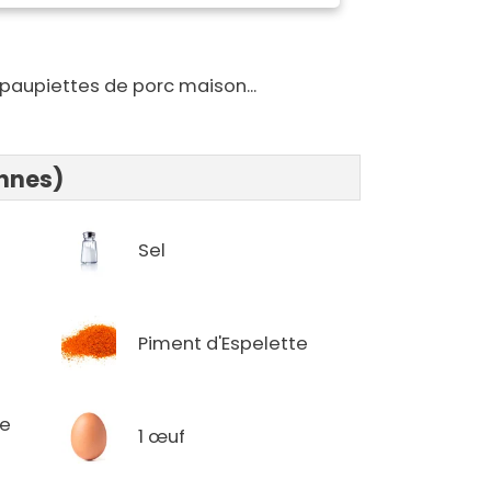
 paupiettes de porc maison...
onnes)
Sel
Piment d'Espelette
de
1 œuf