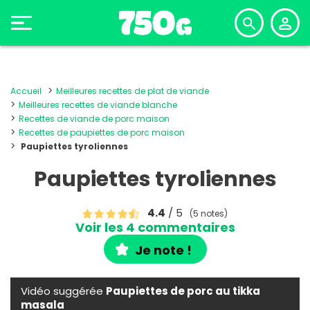
Accueil
Meilleures recettes de plat de viande
Meilleures recettes de viande blanche
Recettes de viande de porc maison
Recettes de paupiettes de porc maison
Paupiettes tyroliennes
Paupiettes tyroliennes
4.4
/ 5
(5 notes)
Voir les 4 commentaires
Je note !
Vidéo suggérée
Paupiettes de porc au tikka
masala