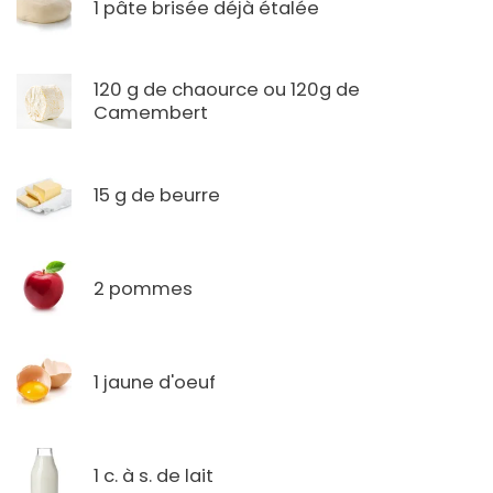
1 pâte brisée déjà étalée
120 g de chaource ou 120g de
Camembert
15 g de beurre
2 pommes
1 jaune d'oeuf
1 c. à s. de lait