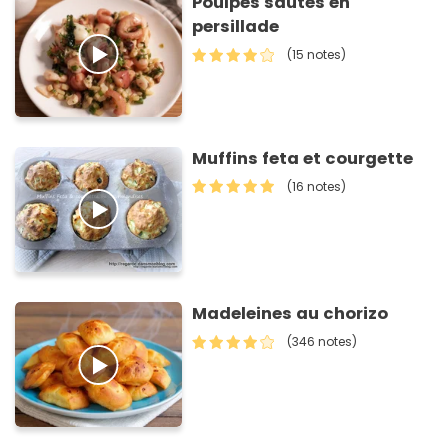
Poulpes sautés en
persillade
(15 notes)
Muffins feta et courgette
(16 notes)
Madeleines au chorizo
(346 notes)