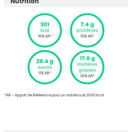
Nutrition
301
7.4 g
kcal
protéines
16% AR*
15% AR*
17.6 g
28.4 g
matières
sucres
grasses
11% AR*
26% AR*
*AR - Apport de Référence pour un adulte soit 2000 kcal