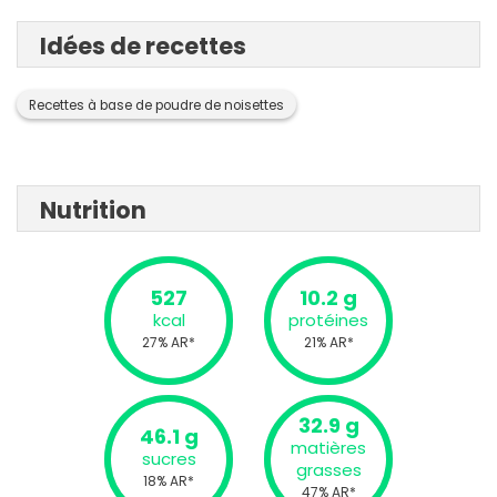
Idées de recettes
Recettes à base de poudre de noisettes
Nutrition
527
10.2 g
kcal
protéines
27% AR*
21% AR*
32.9 g
46.1 g
matières
sucres
grasses
18% AR*
47% AR*