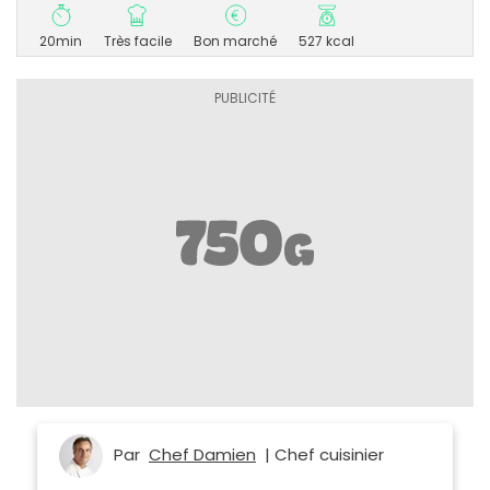
20min
Très facile
Bon marché
527 kcal
Par
Chef Damien
| Chef cuisinier