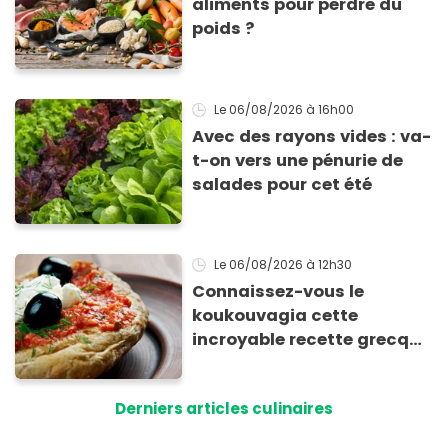
aliments pour perdre du
poids ?
Le 06/08/2026
à 16h00
Avec des rayons vides : va-
t-on vers une pénurie de
salades pour cet été
Le 06/08/2026
à 12h30
Connaissez-vous le
koukouvagia cette
incroyable recette grecque
à base de pain rassis et de
tomates
Derniers articles culinaires