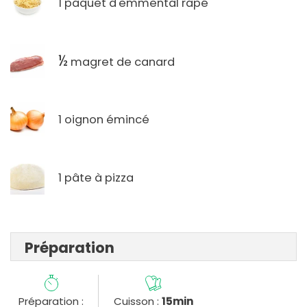
1 paquet d'emmental rapé
½
magret de canard
1 oignon émincé
1 pâte à pizza
Préparation
Préparation :
Cuisson :
15min