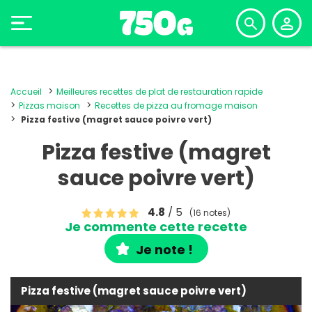
Accueil
Meilleures recettes de plat de restauration rapide
Pizzas maison
Recettes de pizza au fromage maison
Pizza festive (magret sauce poivre vert)
Pizza festive (magret
sauce poivre vert)
4.8
/ 5
(16 notes)
Je commente cette recette
Je note !
Pizza festive (magret sauce poivre vert)