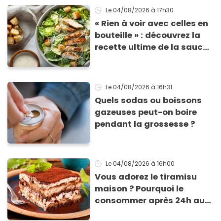
morceaux de verre
Le 04/08/2026
à 17h30
« Rien à voir avec celles en
bouteille » : découvrez la
recette ultime de la sauce
César par un chef étoilé
Le 04/08/2026
à 16h31
Quels sodas ou boissons
gazeuses peut-on boire
pendant la grossesse ?
Le 04/08/2026
à 16h00
Vous adorez le tiramisu
maison ? Pourquoi le
consommer après 24h au
frigo présente un risque