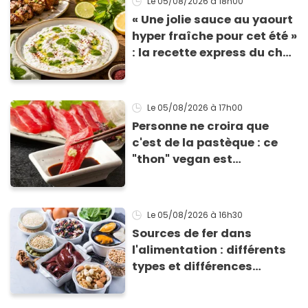
Le 05/08/2026
à 18h00
« Une jolie sauce au yaourt
hyper fraîche pour cet été »
: la recette express du chef
Éric Frechon pour
accompagner vos
grillades
Le 05/08/2026
à 17h00
Personne ne croira que
c'est de la pastèque : ce
"thon" vegan est
totalement bluffant
Le 05/08/2026
à 16h30
Sources de fer dans
l'alimentation : différents
types et différences
d'absorption par le corps