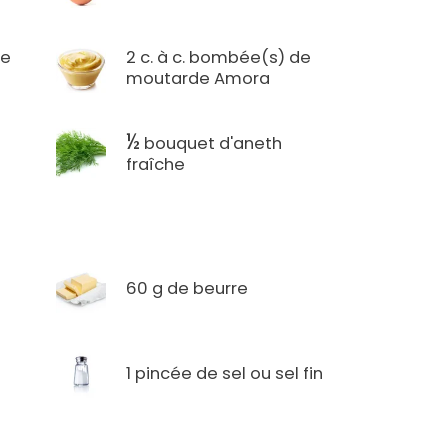
de
2 c. à c. bombée(s) de
moutarde Amora
½
bouquet d'aneth
fraîche
60 g de beurre
1 pincée de sel ou sel fin