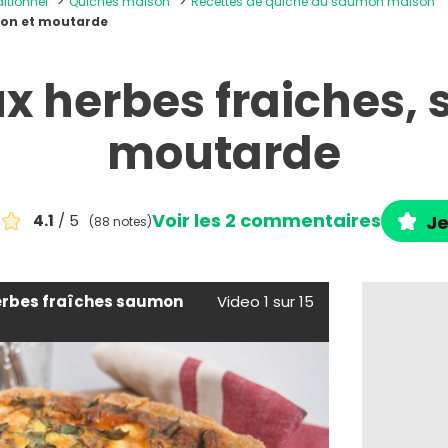
ditionnel
Quiches maison
Recettes de quiche au saumon maison
mon et moutarde
x herbes fraiches,
moutarde
Voir les 2 commentaires
4.1
/ 5
Je
(88 notes)
erbes fraîches saumon
Video 1 sur 15