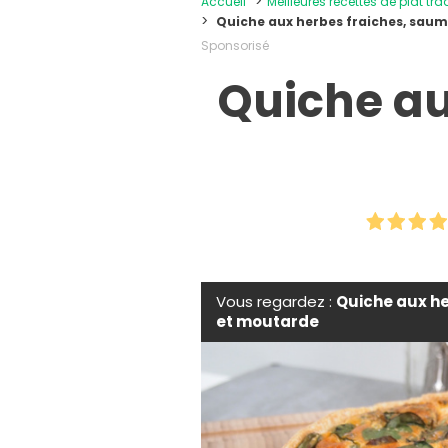
Accueil
Meilleures recettes de plat tra
Quiche aux herbes fraiches, sau
Sponsorisé
Quiche au
Vous regardez :
Quiche aux h
et moutarde