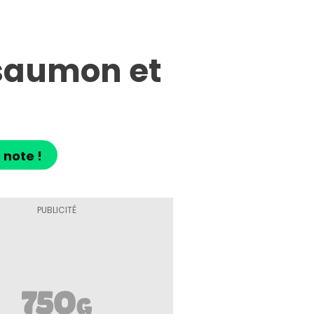
 saumon et
 note !