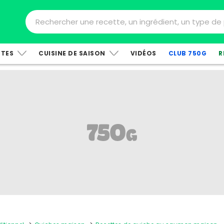
TTES
CUISINE DE SAISON
VIDÉOS
CLUB 750G
R