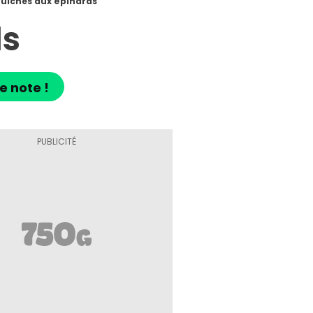
uiches aux épinards
ds
e note !