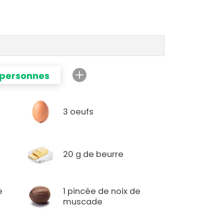
 personnes
3 oeufs
20 g de beurre
e
1 pincée de noix de
muscade