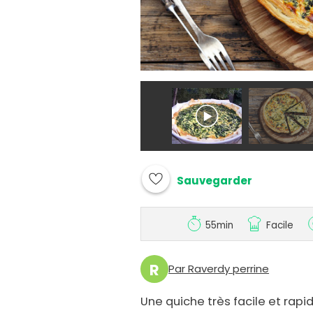
Sauvegarder
55min
Facile
R
Par Raverdy perrine
Une quiche très facile et rapid