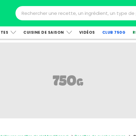
TTES
CUISINE DE SAISON
VIDÉOS
CLUB 750G
R