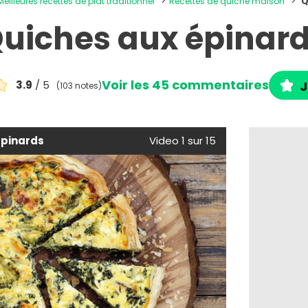
Meilleures recettes de plat traditionnel
Recettes de quiche maison
Q
uiches aux épinar
Voir les 45 commentaires
3.9
/ 5
J
(103 notes)
épinards
Video 1 sur 15