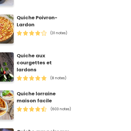
Quiche Poivron-
Lardon
(31 notes)
Quiche aux
courgettes et
lardons
(8 notes)
Quiche lorraine
maison facile
(603 notes)