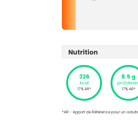
Nutrition
326
8.5 g
kcal
protéine
17% AR*
17% AR*
*AR - Apport de Référence pour un adulte