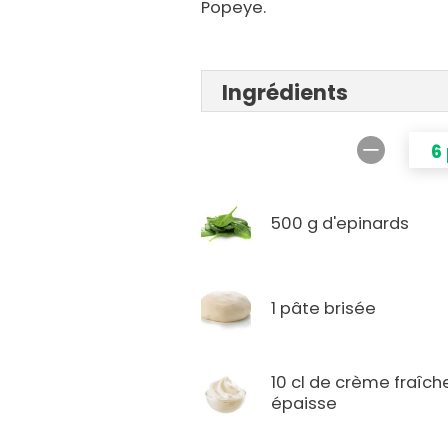
Popeye.
Ingrédients
6
500 g d'epinards
1 pâte brisée
10 cl de crème fraîch
épaisse