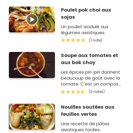
peu de sauce d'huîtres (et
Poulet pok choi aux
on…
sojas
Un poulet acidulé aux
légumes asiatiques.
(1 note)
Soupe aux tomates et
aux bok choy
Les épices piri-piri donnent
beaucoup de goût avec la
tomate. C'est un composé
épicé en poudre, mais bien
(3 notes)
dosé il convient à tout le
monde. Les saucisses
Nouilles sautées aux
mexicaines…
feuilles vertes
Une recette de pâtes
asiatiques faciles.