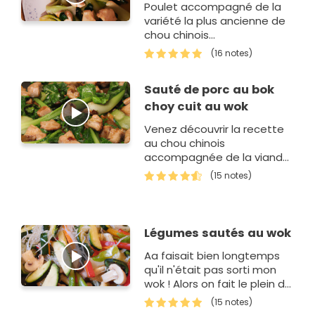
Poulet accompagné de la
variété la plus ancienne de
chou chinois...
(16 notes)
Sauté de porc au bok
choy cuit au wok
Venez découvrir la recette
au chou chinois
accompagnée de la viande
de porc, cuite au wok et
(15 notes)
simple de préparation !
Légumes sautés au wok
Aa faisait bien longtemps
qu'il n'était pas sorti mon
wok ! Alors on fait le plein de
légumes, on rajoute
(15 notes)
quelques petits lardons, un