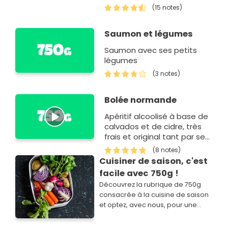
(15 notes)
Saumon et légumes
Saumon avec ses petits
légumes
(3 notes)
Bolée normande
Apéritif alcoolisé à base de
calvados et de cidre, très
frais et original tant par ses
ingrédients, que par les
(8 notes)
bolées servies pour le boire.
Cuisiner de saison, c'est
Il plait autant aux ho…
facile avec 750g !
Découvrez la rubrique de 750g
consacrée à la cuisine de saison
et optez, avec nous, pour une
cuisine simple, savoureuse,
économique et plus responsable.