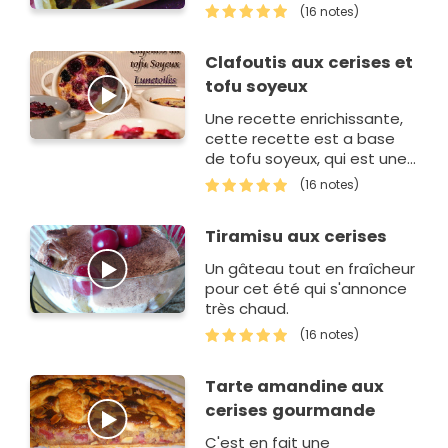
(16 notes)
Clafoutis aux cerises et
tofu soyeux
Une recette enrichissante,
cette recette est a base
de tofu soyeux, qui est une
pâte blanche peu odorante
(16 notes)
dérivée de la fève de soja. Il
est produit à partir du lai…
Tiramisu aux cerises
Un gâteau tout en fraîcheur
pour cet été qui s'annonce
très chaud.
(16 notes)
Tarte amandine aux
cerises gourmande
C'est en fait une