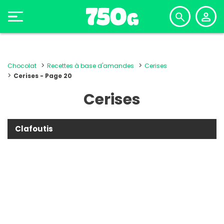
Chocolat
Recettes à base d'amandes
Cerises
Cerises - Page 20
Cerises
Clafoutis