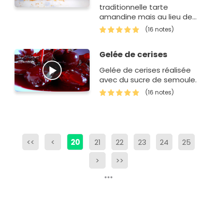
traditionnelle tarte
amandine mais au lieu de
prendre des poires, j'ai
(16 notes)
essayé avec des cerises,
résultat garanti excellent !
Gelée de cerises
Gelée de cerises réalisée
avec du sucre de semoule.
(16 notes)
<<
<
20
21
22
23
24
25
>
>>