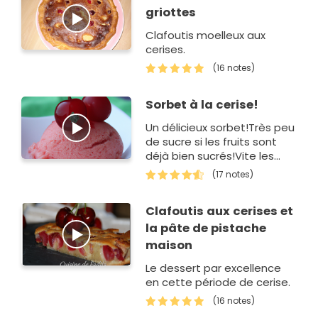
griottes
Clafoutis moelleux aux
cerises.
(16 notes)
Sorbet à la cerise!
Un délicieux sorbet!Très peu
de sucre si les fruits sont
déjà bien sucrés!Vite les
cerises ça ne dure pas
(17 notes)
longtemps!
Clafoutis aux cerises et
la pâte de pistache
maison
Le dessert par excellence
en cette période de cerise.
(16 notes)