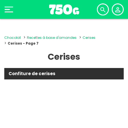
Chocolat
Recettes à base d'amandes
Cerises
Cerises - Page 7
Cerises
Confiture de cerises