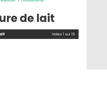
onne Maman
Confiture de lait
ure de lait
ait
Video 1 sur 15