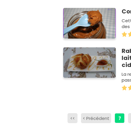
Con
Cett
des 
Rab
lai
cid
La r
pass
<<
<
Précédent
7