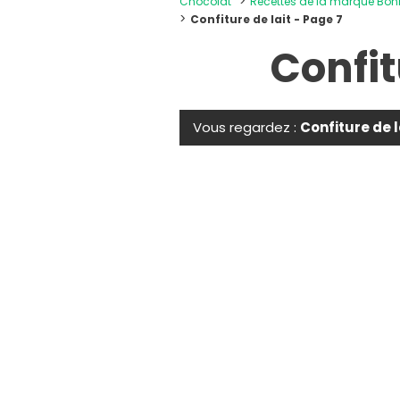
Chocolat
Recettes de la marque B
Confiture de lait - Page 7
Confit
Vous regardez :
Confiture de l