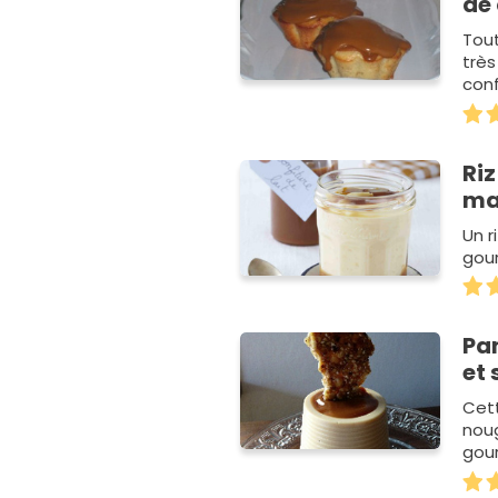
de 
Tout
très
conf
Riz
ma
Un r
gou
Pan
et
Cett
noug
gour