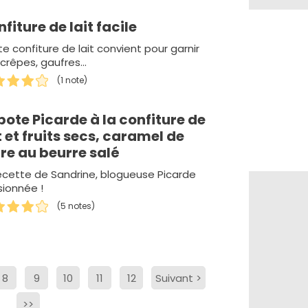
fiture de lait facile
e confiture de lait convient pour garnir
crêpes, gaufres...
(1 note)
ote Picarde à la confiture de
t et fruits secs, caramel de
re au beurre salé
ecette de Sandrine, blogueuse Picarde
ionnée !
(5 notes)
8
9
10
11
12
Suivant
>
>>