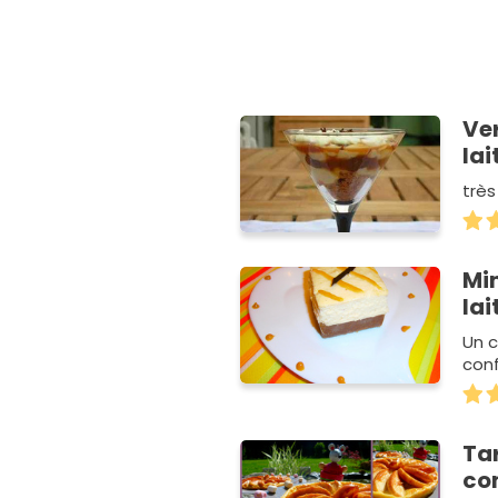
Ver
lai
très
Mi
lai
Un c
conf
Ta
con