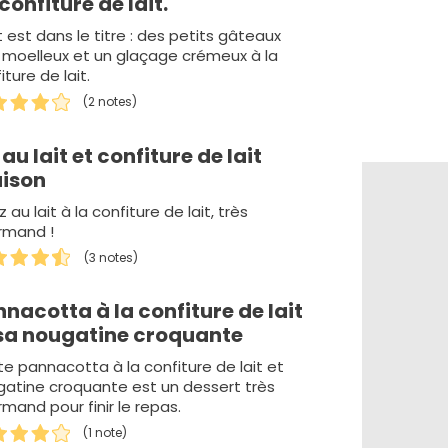
confiture de lait.
 est dans le titre : des petits gâteaux
 moelleux et un glaçage crémeux à la
iture de lait.
(2 notes)
 au lait et confiture de lait
ison
iz au lait à la confiture de lait, très
rmand !
(3 notes)
nacotta à la confiture de lait
 sa nougatine croquante
e pannacotta à la confiture de lait et
atine croquante est un dessert très
mand pour finir le repas.
(1 note)