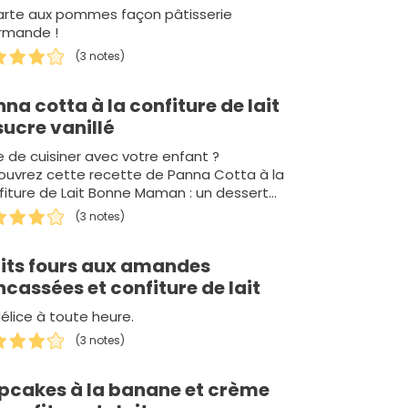
tarte aux pommes façon pâtisserie
rmande !
(3 notes)
na cotta à la confiture de lait
sucre vanillé
e de cuisiner avec votre enfant ?
ouvrez cette recette de Panna Cotta à la
iture de Lait Bonne Maman : un dessert
le et tellement succulent !Une rece…
(3 notes)
tits fours aux amandes
cassées et confiture de lait
élice à toute heure.
(3 notes)
pcakes à la banane et crème