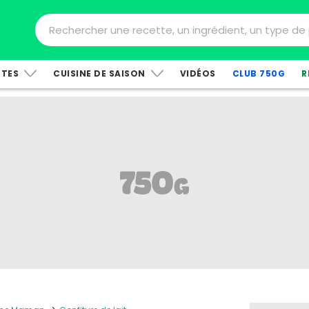
TTES
CUISINE DE SAISON
VIDÉOS
CLUB 750G
R