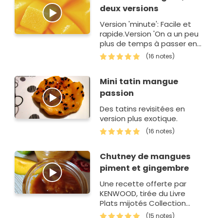
deux versions
Version 'minute': Facile et
rapide.Version 'On a un peu
plus de temps à passer en
cuisine'.
(16 notes)
Mini tatin mangue
passion
Des tatins revisitées en
version plus exotique.
(16 notes)
Chutney de mangues
piment et gingembre
Une recette offerte par
KENWOOD, tirée du Livre
Plats mijotés Collection
Cooking Chef KENWOOD
(15 notes)