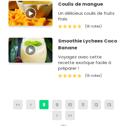
Coulis de mangue
Un délicieux coulis de fruits
frais.
(16 notes)
Smoothie Lychees Coco
Banane
Voyagez avec cette
recette exotique facile à
préparer !
(16 notes)
<<
<
8
9
10
11
12
13
>
>>