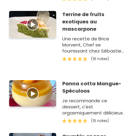
Terrine de fruits
exotiques au
mascarpone
Une recette de Brice
Morvent, Chef se
fournissant chez Sébastien
Manier, primeur au Marché
(16 notes)
Saint Martin à Paris.
Panna cotta Mangue-
Spéculoos
Je recommande ce
dessert, c'est
orgasmiquement délicieux.
(15 notes)