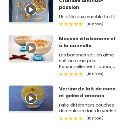
Crumble ananas-
passion
Un délicieux crumble fruité.
(16 notes)
Mousse à la banane et
à la cannelle
Les bananes soit on aime
soit on aime pas.......
Personnellement j'adore,
c'est l'un de mes fruits
(16 notes)
préférés. Ce qui m'amène à
vous proposer cette
Verrine de lait de coco
mousse fraiche et…
et gelée d'ananas
Faire différentes couches
de couleurs dans la verrine.
(16 notes)