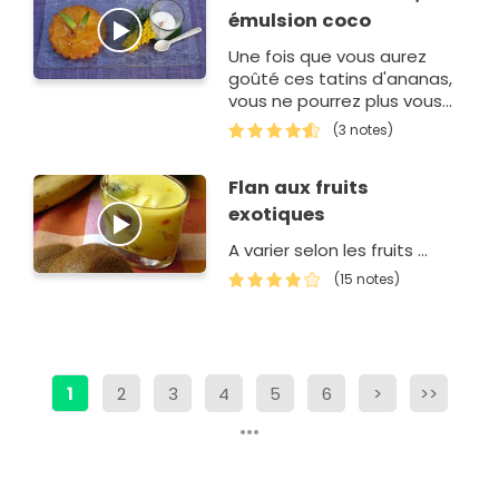
émulsion coco
Une fois que vous aurez
goûté ces tatins d'ananas,
vous ne pourrez plus vous
en passer !
(3 notes)
Flan aux fruits
exotiques
A varier selon les fruits ...
(15 notes)
1
2
3
4
5
6
>
>>