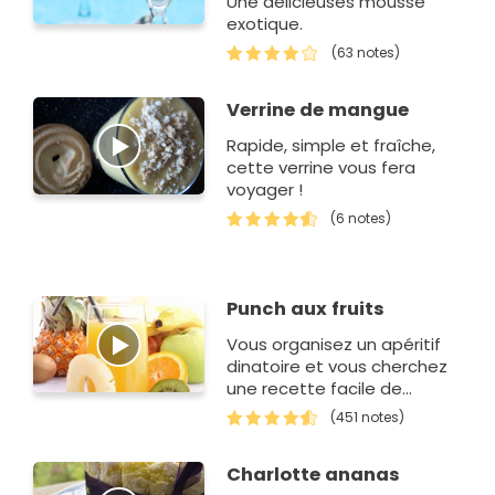
Une délicieuses mousse
exotique.
(63 notes)
Verrine de mangue
Rapide, simple et fraîche,
cette verrine vous fera
voyager !
(6 notes)
Punch aux fruits
Vous organisez un apéritif
dinatoire et vous cherchez
une recette facile de
cocktail fait maison ? Cette
(451 notes)
recette de punch aux fruits
est parfaite pour rafra&…
Charlotte ananas