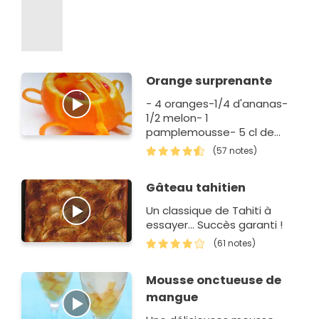
Orange surprenante
- 4 oranges-1/4 d'ananas-
1/2 melon- 1
pamplemousse- 5 cl de
cognac
(57 notes)
Gâteau tahitien
Un classique de Tahiti à
essayer... Succès garanti !
(61 notes)
Mousse onctueuse de
mangue