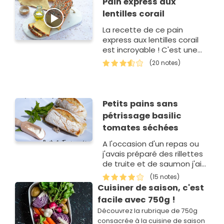
Pain express aux
lentilles corail
La recette de ce pain
express aux lentilles corail
est incroyable ! C'est une
recette sans pétrissage,
(20 notes)
sans gluten et un temps de
pause de juste 30 minutes
p…
Petits pains sans
pétrissage basilic
tomates séchées
A l'occasion d'un repas ou
j'avais préparé des rillettes
de truite et de saumon j'ai
voulu faire mon propre pain,
(15 notes)
une bonne occasion de
Cuisiner de saison, c'est
tester ces petits pains
facile avec 750g !
dont…
Découvrez la rubrique de 750g
consacrée à la cuisine de saison