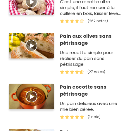
C'est une recette ultra
simple, il faut remuer à la
cuillère en bois, laisser lever
la pâte pendant une heure,
(262 notes)
et cuire. Pas besoin de pé…
Pain aux olives sans
pétrissage
Une recette simple pour
réaliser du pain sans
pétrissage.
(27 notes)
Pain cocotte sans
pétrissage
Un pain délicieux avec une
mie bien aérée.
(1 note)